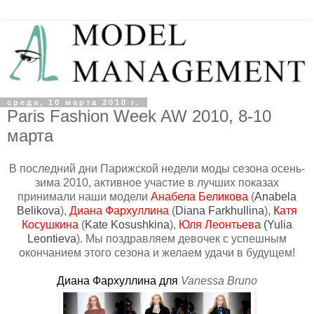
среда, 10 марта 2010 г.
Paris Fashion Week AW 2010, 8-10
марта
В последний дни Парижской недели моды сезона осень-
зима 2010, активное участие в лучших показах
принимали наши модели
Анабела Беликова
(
Anabela
Belikova
),
Диана Фархуллина
(
Diana Farkhullina
),
Катя
Косушкина
(
Kate Kosushkina
),
Юля Леонтьева
(
Yulia
Leontieva
). Мы поздравляем девочек с успешным
окончанием этого сезона и желаем удачи в будущем!
Диана Фархуллина
для
Vanessa Bruno