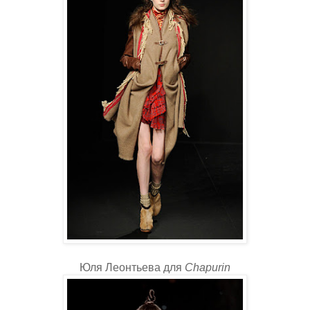
Юля Леонтьева для
Chapurin