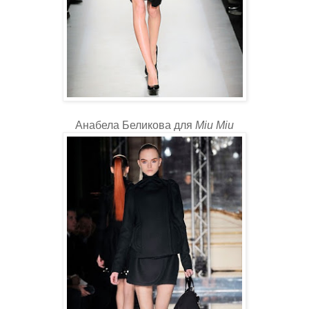
Анабела Беликова для
Miu Miu